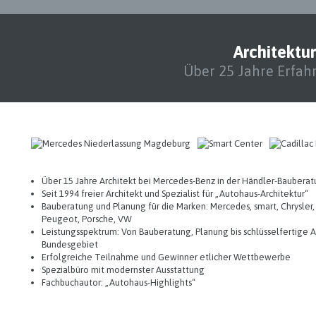
Architektu
Über 25 Jahre Erfah
Über 15 Jahre Architekt bei Mercedes-Benz in der Händler-Baubera
Seit 1994 freier Architekt und Spezialist für „Autohaus-Architektur“
Bauberatung und Planung für die Marken: Mercedes, smart, Chrysler,
Peugeot, Porsche, VW
Leistungsspektrum: Von Bauberatung, Planung bis schlüsselfertige
Bundesgebiet
Erfolgreiche Teilnahme und Gewinner etlicher Wettbewerbe
Spezialbüro mit modernster Ausstattung
Fachbuchautor: „Autohaus-Highlights“